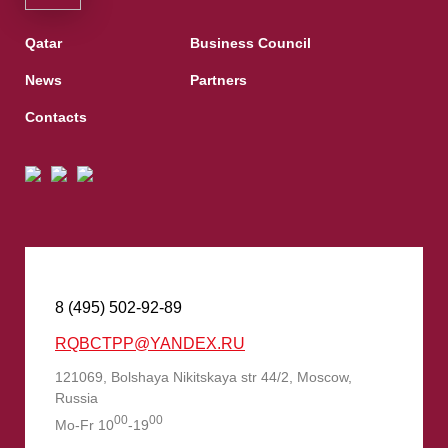
Qatar
Business Council
News
Partners
Contacts
8 (495) 502-92-89
RQBCTPP@YANDEX.RU
121069, Bolshaya Nikitskaya str 44/2, Moscow,
Russia
00
00
Mo-Fr 10
-19