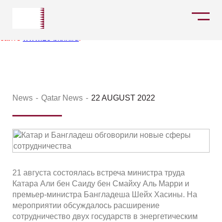
Срок работы пробной версии продукта истек. Через две
недели этот сайт полностью прекратит свою работу. Вы
можете купить полнофункциональную версию продукта на
сайте
www.1c-bitrix.ru
.
News
Qatar News
22 AUGUST 2022
21 августа состоялась встреча министра труда
Катара Али бен Саиду бен Смайху Аль Марри и
премьер-министра Бангладеша Шейх Хасины. На
мероприятии обсуждалось расширение
сотрудничество двух государств в энергетическим