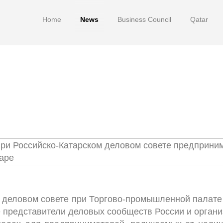
 две недели этот сайт полностью прекратит свою ра
Home
News
Business Council
Qatar
го деловом совете при Торгово-промышленной палате
е представители деловых сообществ России и орган