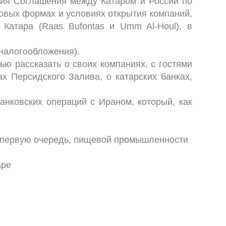
чия Соглашения между Катаром и России по
овых формах и условиях открытия компаний,
Катара (Raas Bufontas и Umm Al-Houl), в
 налогообложения).
ю рассказать о своих компаниях, с гостями
 Персидского Залива, о катарских банках,
анковских операций с Ираном, который, как
в первую очередь, пищевой промышленности
аре