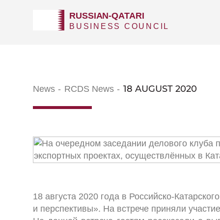
Срок работы пробной версии продукта истек. Через
RUSSIAN-QATARI
продукта на сайте
www.1c-bitrix.ru
.
BUSINESS COUNCIL
18 AUGUST 2020
News
RCDS News
18 августа 2020 года в Российско-Катарско
и перспективы». На встрече приняли участи