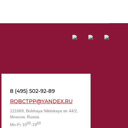
8 (495) 502-92-89
RQBCTPP@YANDEX.RU
121069, Bolshaya Nikitskaya str 44/2,
Moscow, Russia
00
00
Mo-Fr 10
-19