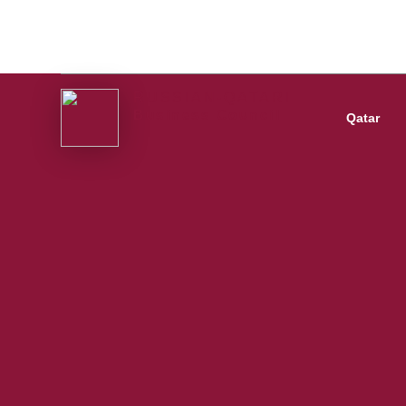
RUSSIAN-QATARI
Business Council
Qatar