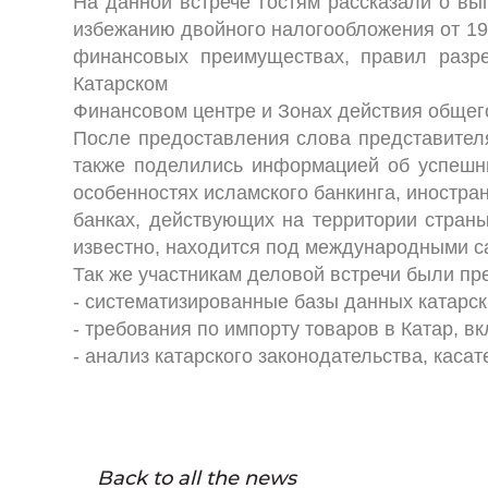
На данной встрече гостям рассказали о в
избежанию двойного налогообложения от 19
финансовых преимуществах, правил разре
Катарском
Финансовом центре и Зонах действия общего
После предоставления слова представителя
также поделились информацией об успешны
особенностях исламского банкинга, иностра
банках, действующих на территории страны
известно, находится под международными с
Так же участникам деловой встречи были пр
- систематизированные базы данных катарс
- требования по импорту товаров в Катар, 
- анализ катарского законодательства, каса
Back to all the news